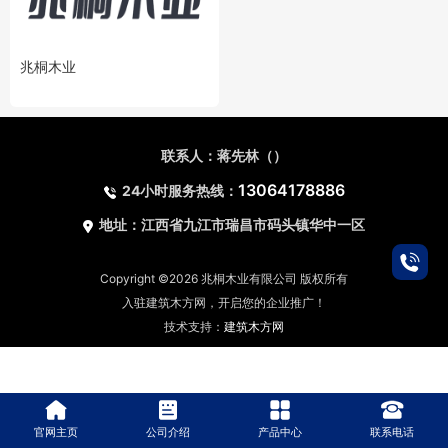
兆桐木业
联系人：蒋先林（）
13064178886
24小时服务热线：
地址：江西省九江市瑞昌市码头镇华中一区
Copyright ©2026 兆桐木业有限公司 版权所有
入驻建筑木方网，开启您的企业推广！
技术支持：
建筑木方网
官网主页
公司介绍
产品中心
联系电话